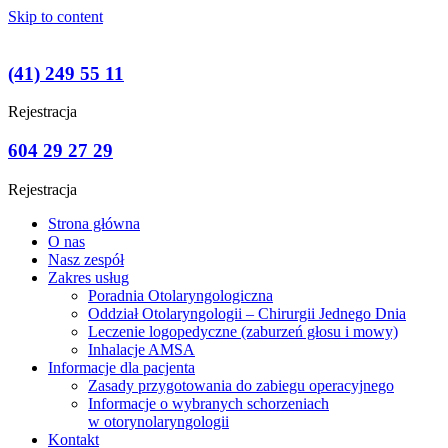
Skip to content
(41) 249 55 11
Rejestracja
604 29 27 29
Rejestracja
Strona główna
O nas
Nasz zespół
Zakres usług
Poradnia Otolaryngologiczna
Oddział Otolaryngologii – Chirurgii Jednego Dnia
Leczenie logopedyczne (zaburzeń głosu i mowy)
Inhalacje AMSA
Informacje dla pacjenta
Zasady przygotowania do zabiegu operacyjnego
Informacje o wybranych schorzeniach
w otorynolaryngologii
Kontakt