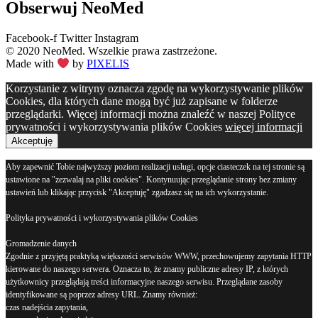
Obserwuj
NeoMed
Facebook-f
Twitter
Instagram
© 2020 NeoMed. Wszelkie prawa zastrzeżone.
Made with
by
PIXELIS
Korzystanie z witryny oznacza zgodę na wykorzystywanie plików
Cookies, dla których dane mogą być już zapisane w folderze
przeglądarki. Więcej informacji można znaleźć w naszej Polityce
prywatności i wykorzystywania plików Cookies
więcej informacji
Akceptuję
Aby zapewnić Tobie najwyższy poziom realizacji usługi, opcje ciasteczek na tej stronie są
ustawione na "zezwalaj na pliki cookies". Kontynuując przeglądanie strony bez zmiany
ustawień lub klikając przycisk "Akceptuję" zgadzasz się na ich wykorzystanie.
Polityka prywatności i wykorzystywania plików Cookies
Gromadzenie danych
Zgodnie z przyjętą praktyką większości serwisów WWW, przechowujemy zapytania HTTP
kierowane do naszego serwera. Oznacza to, że znamy publiczne adresy IP, z których
użytkownicy przeglądają treści informacyjne naszego serwisu. Przeglądane zasoby
identyfikowane są poprzez adresy URL. Znamy również:
czas nadejścia zapytania,