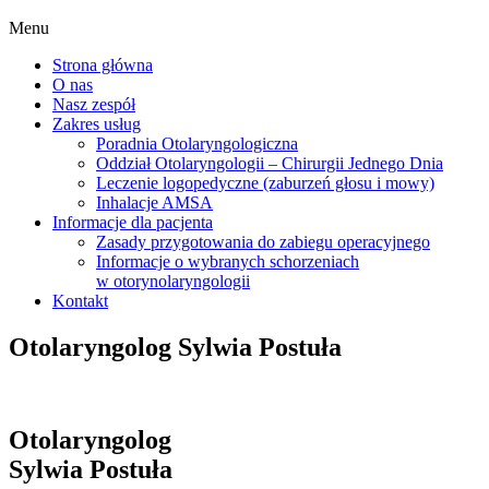
Menu
Strona główna
O nas
Nasz zespół
Zakres usług
Poradnia Otolaryngologiczna
Oddział Otolaryngologii – Chirurgii Jednego Dnia
Leczenie logopedyczne (zaburzeń głosu i mowy)
Inhalacje AMSA
Informacje dla pacjenta
Zasady przygotowania do zabiegu operacyjnego
Informacje o wybranych schorzeniach
w otorynolaryngologii
Kontakt
Otolaryngolog Sylwia Postuła
Otolaryngolog
Sylwia Postuła