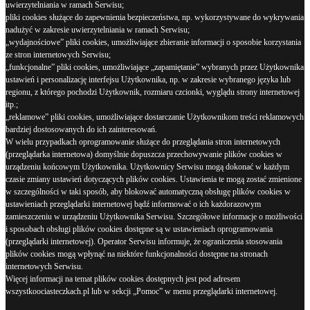
uwierzytelniania w ramach Serwisu;
pliki cookies służące do zapewnienia bezpieczeństwa, np. wykorzystywane do wykrywania
nadużyć w zakresie uwierzytelniania w ramach Serwisu;
„wydajnościowe” pliki cookies, umożliwiające zbieranie informacji o sposobie korzystania
ze stron internetowych Serwisu;
„funkcjonalne” pliki cookies, umożliwiające „zapamiętanie” wybranych przez Użytkownika
ustawień i personalizację interfejsu Użytkownika, np. w zakresie wybranego języka lub
regionu, z którego pochodzi Użytkownik, rozmiaru czcionki, wyglądu strony internetowej
itp.;
„reklamowe” pliki cookies, umożliwiające dostarczanie Użytkownikom treści reklamowych
bardziej dostosowanych do ich zainteresowań.
W wielu przypadkach oprogramowanie służące do przeglądania stron internetowych
(przeglądarka internetowa) domyślnie dopuszcza przechowywanie plików cookies w
urządzeniu końcowym Użytkownika. Użytkownicy Serwisu mogą dokonać w każdym
czasie zmiany ustawień dotyczących plików cookies. Ustawienia te mogą zostać zmienione
w szczególności w taki sposób, aby blokować automatyczną obsługę plików cookies w
ustawieniach przeglądarki internetowej bądź informować o ich każdorazowym
zamieszczeniu w urządzeniu Użytkownika Serwisu. Szczegółowe informacje o możliwości
i sposobach obsługi plików cookies dostępne są w ustawieniach oprogramowania
(przeglądarki internetowej). Operator Serwisu informuje, że ograniczenia stosowania
plików cookies mogą wpłynąć na niektóre funkcjonalności dostępne na stronach
internetowych Serwisu.
Więcej informacji na temat plików cookies dostępnych jest pod adresem
wszystkoociasteczkach.pl lub w sekcji „Pomoc” w menu przeglądarki internetowej.