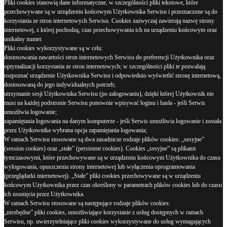
Pliki cookies stanowią dane informatyczne, w szczególności pliki tekstowe, które
przechowywane są w urządzeniu końcowym Użytkownika Serwisu i przeznaczone są do
korzystania ze stron internetowych Serwisu. Cookies zazwyczaj zawierają nazwę strony
internetowej, z której pochodzą, czas przechowywania ich na urządzeniu końcowym oraz
unikalny numer.
Pliki cookies wykorzystywane są w celu:
dostosowania zawartości stron internetowych Serwisu do preferencji Użytkownika oraz
optymalizacji korzystania ze stron internetowych; w szczególności pliki te pozwalają
rozpoznać urządzenie Użytkownika Serwisu i odpowiednio wyświetlić stronę internetową,
dostosowaną do jego indywidualnych potrzeb;
utrzymanie sesji Użytkownika Serwisu (po zalogowaniu), dzięki której Użytkownik nie
musi na każdej podstronie Serwisu ponownie wpisywać loginu i hasła - jeśli Serwis
umożliwia logowanie;
zapamiętania logowania na danym komputerze - jeśli Serwis umożliwia logowanie i została
przez Użytkownika wybrana opcja zapamiętania logowania;
W ramach Serwisu stosowane są dwa zasadnicze rodzaje plików cookies: „sesyjne”
(session cookies) oraz „stałe” (persistent cookies). Cookies „sesyjne” są plikami
tymczasowymi, które przechowywane są w urządzeniu końcowym Użytkownika do czasu
wylogowania, opuszczenia strony internetowej lub wyłączenia oprogramowania
(przeglądarki internetowej). „Stałe” pliki cookies przechowywane są w urządzeniu
końcowym Użytkownika przez czas określony w parametrach plików cookies lub do czasu
ich usunięcia przez Użytkownika.
W ramach Serwisu stosowane są następujące rodzaje plików cookies:
„niezbędne” pliki cookies, umożliwiające korzystanie z usług dostępnych w ramach
Serwisu, np. uwierzytelniające pliki cookies wykorzystywane do usług wymagających