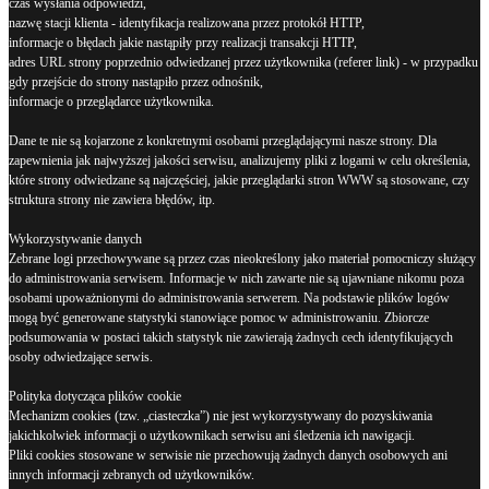
czas wysłania odpowiedzi,
nazwę stacji klienta - identyfikacja realizowana przez protokół HTTP,
informacje o błędach jakie nastąpiły przy realizacji transakcji HTTP,
adres URL strony poprzednio odwiedzanej przez użytkownika (referer link) - w przypadku
gdy przejście do strony nastąpiło przez odnośnik,
informacje o przeglądarce użytkownika.
Dane te nie są kojarzone z konkretnymi osobami przeglądającymi nasze strony. Dla
zapewnienia jak najwyższej jakości serwisu, analizujemy pliki z logami w celu określenia,
które strony odwiedzane są najczęściej, jakie przeglądarki stron WWW są stosowane, czy
struktura strony nie zawiera błędów, itp.
Wykorzystywanie danych
Zebrane logi przechowywane są przez czas nieokreślony jako materiał pomocniczy służący
do administrowania serwisem. Informacje w nich zawarte nie są ujawniane nikomu poza
osobami upoważnionymi do administrowania serwerem. Na podstawie plików logów
mogą być generowane statystyki stanowiące pomoc w administrowaniu. Zbiorcze
podsumowania w postaci takich statystyk nie zawierają żadnych cech identyfikujących
osoby odwiedzające serwis.
Polityka dotycząca plików cookie
Mechanizm cookies (tzw. „ciasteczka”) nie jest wykorzystywany do pozyskiwania
jakichkolwiek informacji o użytkownikach serwisu ani śledzenia ich nawigacji.
Pliki cookies stosowane w serwisie nie przechowują żadnych danych osobowych ani
innych informacji zebranych od użytkowników.