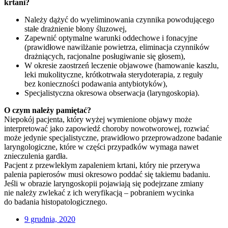
krtani?
Należy dążyć do wyeliminowania czynnika powodującego
stałe drażnienie błony śluzowej,
Zapewnić optymalne warunki oddechowe i fonacyjne
(prawidłowe nawilżanie powietrza, eliminacja czynników
drażniących, racjonalne posługiwanie się głosem),
W okresie zaostrzeń leczenie objawowe (hamowanie kaszlu,
leki mukolityczne, krótkotrwała sterydoterapia, z reguły
bez konieczności podawania antybiotyków),
Specjalistyczna okresowa obserwacja (laryngoskopia).
O czym należy pamiętać?
Niepokój pacjenta, który wyżej wymienione objawy może
interpretować jako zapowiedź choroby nowotworowej, rozwiać
może jedynie specjalistyczne, prawidłowo przeprowadzone badanie
laryngologiczne, które w części przypadków wymaga nawet
znieczulenia gardła.
Pacjent z przewlekłym zapaleniem krtani, który nie przerywa
palenia papierosów musi okresowo poddać się takiemu badaniu.
Jeśli w obrazie laryngoskopii pojawiają się podejrzane zmiany
nie należy zwlekać z ich weryfikacją – pobraniem wycinka
do badania histopatologicznego.
9 grudnia, 2020