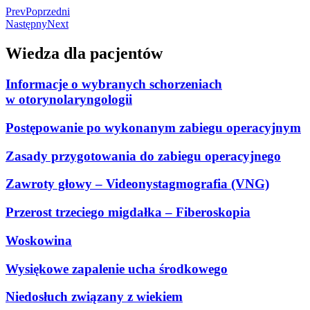
Prev
Poprzedni
Następny
Next
Wiedza dla pacjentów
Informacje o wybranych schorzeniach
w otorynolaryngologii
Postępowanie po wykonanym zabiegu operacyjnym
Zasady przygotowania do zabiegu operacyjnego
Zawroty głowy – Videonystagmografia (VNG)
Przerost trzeciego migdałka – Fiberoskopia
Woskowina
Wysiękowe zapalenie ucha środkowego
Niedosłuch związany z wiekiem