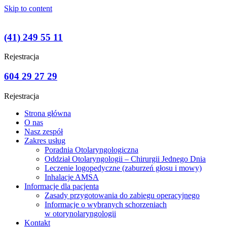
Skip to content
(41) 249 55 11
Rejestracja
604 29 27 29
Rejestracja
Strona główna
O nas
Nasz zespół
Zakres usług
Poradnia Otolaryngologiczna
Oddział Otolaryngologii – Chirurgii Jednego Dnia
Leczenie logopedyczne (zaburzeń głosu i mowy)
Inhalacje AMSA
Informacje dla pacjenta
Zasady przygotowania do zabiegu operacyjnego
Informacje o wybranych schorzeniach
w otorynolaryngologii
Kontakt