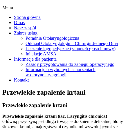
Menu
Strona główna
O nas
Nasz zespół
Zakres usług
Poradnia Otolaryngologiczna
Oddział Otolaryngologii – Chirurgii Jednego Dnia
Leczenie logopedyczne (zaburzeń głosu i mowy)
Inhalacje AMSA
Informacje dla pacjenta
Zasady przygotowania do zabiegu operacyjnego
Informacje o wybranych schorzeniach
w otorynolaryngologii
Kontakt
Przewlekłe zapalenie krtani
Przewlekłe zapalenie krtani
Przewlekłe zapalenie krtani (łac. Laryngitis chronica)
Główną przyczyną jest długo trwające drażnienie delikatnej błony
śluzowej krtani, a najczęstszymi czynnikami wywołującymi są: