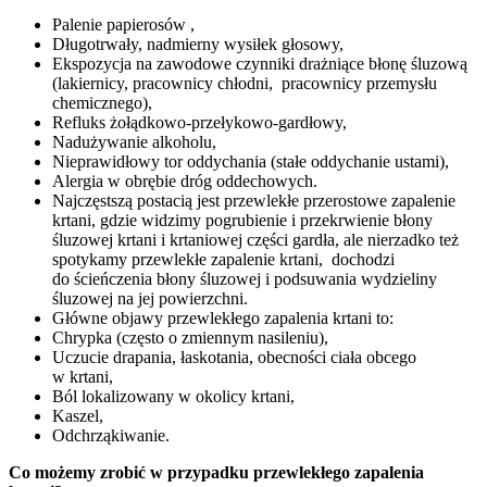
Palenie papierosów ,
Długotrwały, nadmierny wysiłek głosowy,
Ekspozycja na zawodowe czynniki drażniące błonę śluzową
(lakiernicy, pracownicy chłodni, pracownicy przemysłu
chemicznego),
Refluks żołądkowo-przełykowo-gardłowy,
Nadużywanie alkoholu,
Nieprawidłowy tor oddychania (stałe oddychanie ustami),
Alergia w obrębie dróg oddechowych.
Najczęstszą postacią jest przewlekłe przerostowe zapalenie
krtani, gdzie widzimy pogrubienie i przekrwienie błony
śluzowej krtani i krtaniowej części gardła, ale nierzadko też
spotykamy przewlekłe zapalenie krtani, dochodzi
do ścieńczenia błony śluzowej i podsuwania wydzieliny
śluzowej na jej powierzchni.
Główne objawy przewlekłego zapalenia krtani to:
Chrypka (często o zmiennym nasileniu),
Uczucie drapania, łaskotania, obecności ciała obcego
w krtani,
Ból lokalizowany w okolicy krtani,
Kaszel,
Odchrząkiwanie.
Co możemy zrobić w przypadku przewlekłego zapalenia